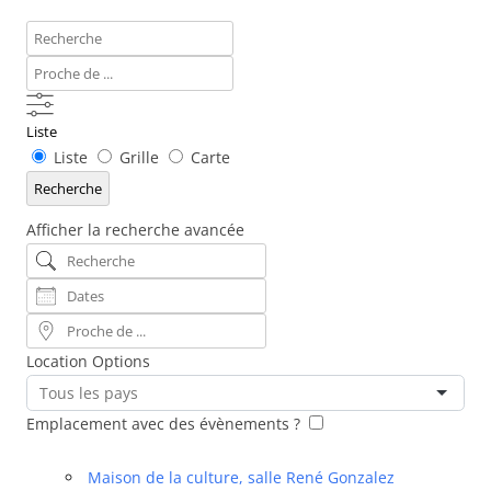
Recherche
Proche
de
...
Liste
Type
Liste
Grille
Carte
d’affichage
Recherche
des
Afficher la recherche avancée
résultats
Recherche
de
la
Dates
recherche
Proche
de
Location Options
...
Pays
Emplacement avec des évènements ?
Maison de la culture, salle René Gonzalez