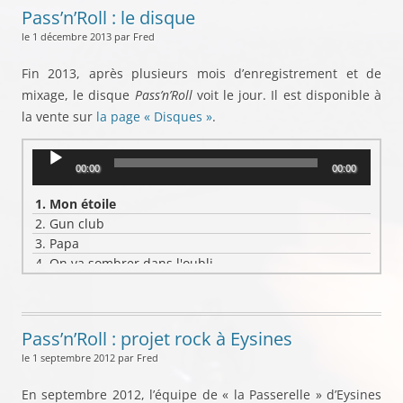
Pass’n’Roll : le disque
le 1 décembre 2013 par Fred
Fin 2013, après plusieurs mois d’enregistrement et de
mixage, le disque
Pass’n’Roll
voit le jour. Il est disponible à
la vente sur
la page « Disques »
.
Lecteur
00:00
00:00
audio
1.
Mon étoile
2.
Gun club
3.
Papa
4.
On va sombrer dans l'oubli
5.
J'accepte
6.
Eux-Haïek
7.
Amandino
Pass’n’Roll : projet rock à Eysines
8.
Ton coeur sonne occupé
le 1 septembre 2012 par Fred
9.
Être écouté
10.
Je rêve
En septembre 2012, l’équipe de « la Passerelle » d’Eysines
11.
Petite banlieusarde