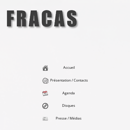
Aller
au
contenu
Fracas
la singularité et l'hédonisme perpétuels
Accueil
Présentation / Contacts
Agenda
Disques
Presse / Médias