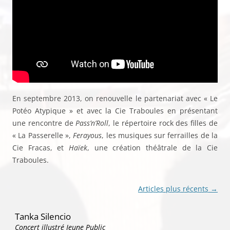
En septembre 2013, on renouvelle le partenariat avec « Le
Potéo Atypique » et avec la Cie Traboules en présentant
une rencontre de
Pass’n’Roll
, le répertoire rock des filles de
« La Passerelle »,
Ferayous
, les musiques sur ferrailles de la
Cie Fracas, et
Haïek
, une création théâtrale de la Cie
Traboules.
Navigation
Articles plus récents
→
des
Tanka Silencio
articles
Concert illustré Jeune Public