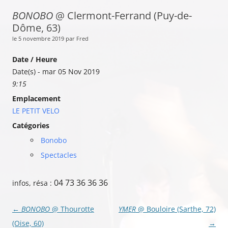
BONOBO
@ Clermont-Ferrand (Puy-de-
Dôme, 63)
le 5 novembre 2019 par Fred
Date / Heure
Date(s) - mar 05 Nov 2019
9:15
Emplacement
LE PETIT VELO
Catégories
Bonobo
Spectacles
04 73 36 36 36
infos, résa :
Navigation
←
BONOBO
@ Thourotte
YMER
@ Bouloire (Sarthe, 72)
des
(Oise, 60)
→