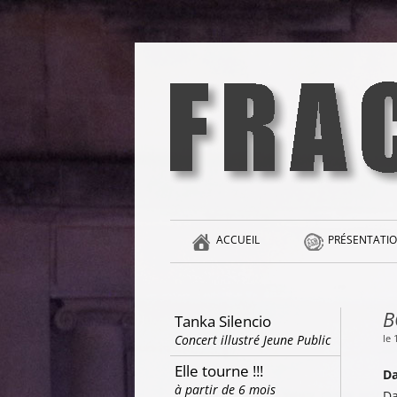
Aller
au
contenu
la singularité et l'hédonisme perpétuels
Fracas
ACCUEIL
PRÉSENTATIO
B
Tanka Silencio
le
Concert illustré Jeune Public
Elle tourne !!!
Da
à partir de 6 mois
Da