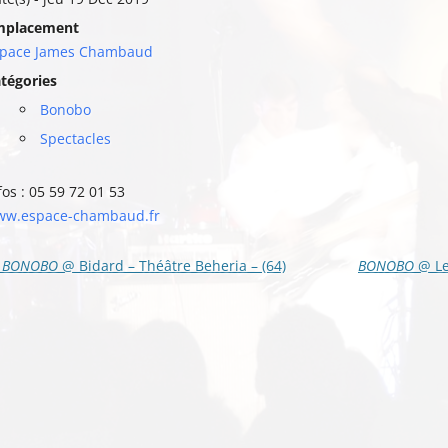
mplacement
space James Chambaud
tégories
Bonobo
Spectacles
fos : 05 59 72 01 53
w.espace-chambaud.fr
vigation
BONOBO
@ Bidard – Théâtre Beheria – (64)
BONOBO
@ Le
s
ticles