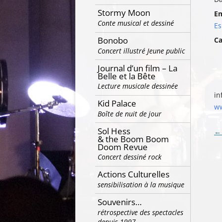
Stormy Moon
E
Conte musical et dessiné
E
Bonobo
Ca
Concert illustré Jeune public
Journal d’un film – La
Belle et la Bête
Lecture musicale dessinée
in
Kid Palace
ww
Boîte de nuit de jour
Sol Hess
Na
←
& the Boom Boom
de
Doom Revue
Concert dessiné rock
ar
Actions Culturelles
sensibilisation à la musique
Souvenirs…
rétrospective des spectacles
depuis 1997…