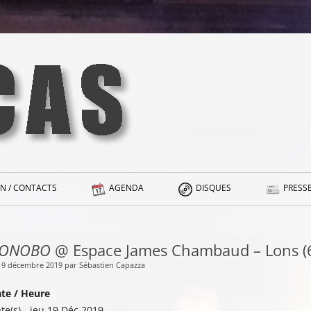
N / CONTACTS
AGENDA
DISQUES
PRESSE
ONOBO
@ Espace James Chambaud – Lons (
 19 décembre 2019 par Sébastien Capazza
te / Heure
te(s) - jeu 19 Déc 2019