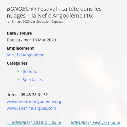
BONOBO
@ Festival : La tête dans les
nuages – la Nef d’Angoulème (16)
le 18 mars 2020 par Sébastien Capazza
Date / Heure
Date(s) - mer 18 Mar 2020
Emplacement
la Nef d'Angoulème
Catégories
Bonobo
Spectacles
infos : 05 45 38 61 62
www.theatre-angouleme.org
www.lanef-musiques.com
Navigation
←
BONOBO
@ LILLICO – Salle
BONOBO
@ Festival monte