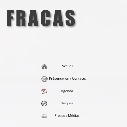
Aller
au
contenu
Fracas
la singularité et l'hédonisme perpétuels
Accueil
Présentation / Contacts
Agenda
Disques
Presse / Médias