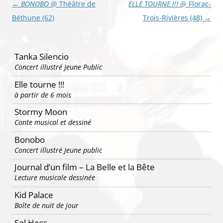
Navigation
←
BONOBO
@ Théâtre de
ELLE TOURNE !!!
@ Florac-
des
Béthune (62)
Trois-Rivières (48)
→
articles
Tanka Silencio
Concert illustré Jeune Public
Elle tourne !!!
à partir de 6 mois
Stormy Moon
Conte musical et dessiné
Bonobo
Concert illustré Jeune public
Journal d’un film – La Belle et la Bête
Lecture musicale dessinée
Kid Palace
Boîte de nuit de jour
Sol Hess