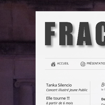
Aller
au
contenu
la singularité et l'hédonisme perpétuels
Fracas
ACCUEIL
PRÉSENTATIO
B
Tanka Silencio
le
Concert illustré Jeune Public
Elle tourne !!!
Da
à partir de 6 mois
Da