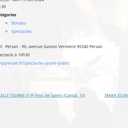
:30
tégories
Bonobo
Spectacles
C Persan : 90, avenue Gaston Vermeire 95340 Persan
ectacle à 16h30
jcpersan.fr/spectacles-jeune-public
vigation
ELLE TOURNE !!!
@ Pays de Salers (Cantal, 15)
TANKA SILEN
s
ticles