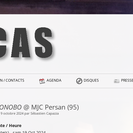
N / CONTACTS
AGENDA
DISQUES
PRESSE
ONOBO
@ MJC Persan (95)
 19 octobre 2024 par Sébastien Capazza
te / Heure
te(s) - sam 19 Oct 2024