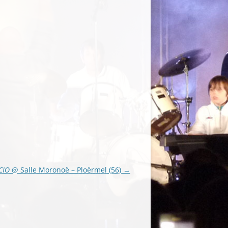
CIO
@ Salle Moronoë – Ploërmel (56)
→