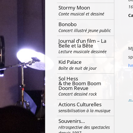
16
Stormy Moon
Conte musical et dessiné
Ca
Bonobo
Concert illustré Jeune public
Journal d’un film – La
Belle et la Bête
MJ
Lecture musicale dessinée
sp
Kid Palace
h
m
Boîte de nuit de jour
Sol Hess
& the Boom Boom
Doom Revue
Concert dessiné rock
Na
←
Actions Culturelles
de
sensibilisation à la musique
ar
Souvenirs…
rétrospective des spectacles
depuis 1997…