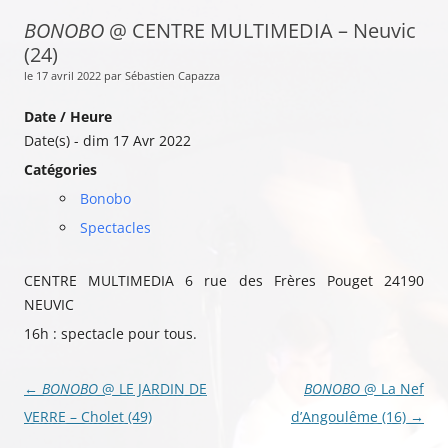
BONOBO
@ CENTRE MULTIMEDIA – Neuvic
(24)
le 17 avril 2022 par Sébastien Capazza
Date / Heure
Date(s) - dim 17 Avr 2022
Catégories
Bonobo
Spectacles
CENTRE MULTIMEDIA 6 rue des Frères Pouget 24190
NEUVIC
16h : spectacle pour tous.
Navigation
←
BONOBO
@ LE JARDIN DE
BONOBO
@ La Nef
des
VERRE – Cholet (49)
d’Angoulême (16)
→
articles