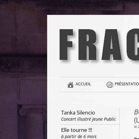
Aller
au
contenu
la singularité et l'hédonisme perpétuels
Fracas
ACCUEIL
PRÉSENTATIO
B
Tanka Silencio
(
Concert illustré Jeune Public
le 
Elle tourne !!!
à partir de 6 mois