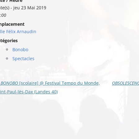
te / Heure
te(s) - jeu 23 Mai 2019
:00
mplacement
lle Félix Arnaudin
tégories
Bonobo
Spectacles
vigation
BONOBO
[scolaire] @ Festival Tempo du Monde,
OBSOLESCEN
s
int-Paul-lès-Dax (Landes 40)
ticles