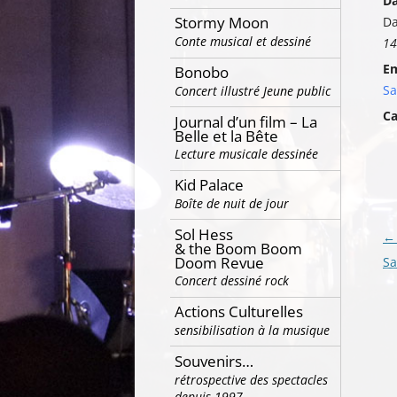
Da
Stormy Moon
Da
Conte musical et dessiné
14
E
Bonobo
Sa
Concert illustré Jeune public
Ca
Journal d’un film – La
Belle et la Bête
Lecture musicale dessinée
Kid Palace
Boîte de nuit de jour
Sol Hess
Na
←
& the Boom Boom
Doom Revue
de
Sa
Concert dessiné rock
ar
Actions Culturelles
sensibilisation à la musique
Souvenirs…
rétrospective des spectacles
depuis 1997…