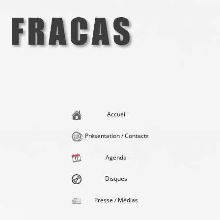
Aller
au
contenu
Fracas
la singularité et l'hédonisme perpétuels
Accueil
Présentation / Contacts
Agenda
Disques
Presse / Médias