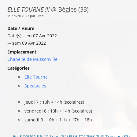
ELLE TOURNE !!!
@ Bègles (33)
le 7 avril 2022 par Fred
Date / Heure
Date(s) - jeu 07 Avr 2022
⇒ sam 09 Avr 2022
Emplacement
Chapelle de Mussonville
Catégories
Elle Tourne
Spectacles
jeudi 7 : 10h + 14h (scolaires)
vendredi 8 : 10h + 14h (scolaires)
samedi 9 : 10h + 11h + 17h + 18h
Navigation
←
ELLE TOURNE !!!
@ Lons (64)
ELLE TOURNE !!!
@ Tresses (33)