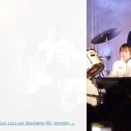
Les Lucs-sur-Boulogne (85, Vendée)
→