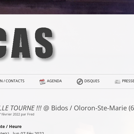
N / CONTACTS
AGENDA
DISQUES
PRESSE
LLE TOURNE !!!
@ Bidos / Oloron-Ste-Marie (6
7 février 2022 par Fred
te / Heure
te(s) - lun 07 Fév 2022