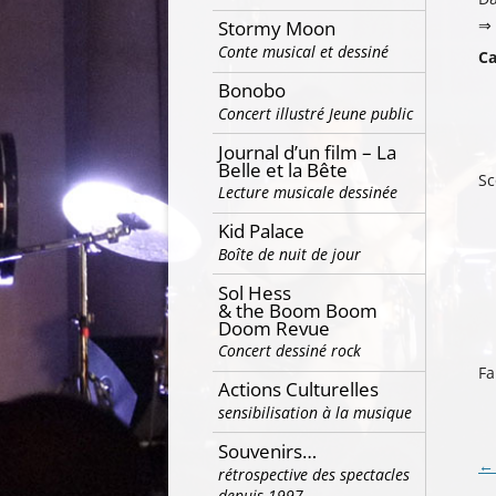
⇒ 
Stormy Moon
Conte musical et dessiné
Ca
Bonobo
Concert illustré Jeune public
Journal d’un film – La
Belle et la Bête
Sc
Lecture musicale dessinée
Kid Palace
Boîte de nuit de jour
Sol Hess
& the Boom Boom
Doom Revue
Concert dessiné rock
Fa
Actions Culturelles
sensibilisation à la musique
Souvenirs…
Na
←
rétrospective des spectacles
depuis 1997…