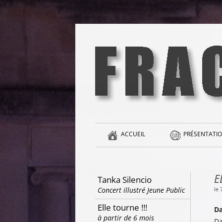
Aller
au
contenu
la singularité et l'hédonisme perpétuels
Fracas
ACCUEIL
PRÉSENTATIO
E
Tanka Silencio
le 
Concert illustré Jeune Public
Elle tourne !!!
Da
à partir de 6 mois
Da