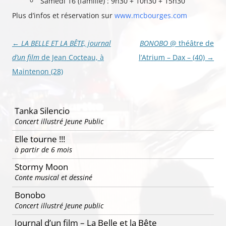
Samedi 16 (famille) : 9h30 + 10h30 + 15h30
Plus d’infos et réservation sur
www.mcbourges.com
Navigation
←
LA BELLE ET LA BÊTE, journal
BONOBO
@ théâtre de
des
d’un film
de Jean Cocteau, à
l’Atrium – Dax – (40)
→
articles
Maintenon (28)
Tanka Silencio
Concert illustré Jeune Public
Elle tourne !!!
à partir de 6 mois
Stormy Moon
Conte musical et dessiné
Bonobo
Concert illustré Jeune public
Journal d’un film – La Belle et la Bête