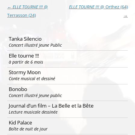
Navigation
←
ELLE TOURNE !!!
@
ELLE TOURNE !!!
@ Orthez (64)
des
Terrasson (24)
→
articles
Tanka Silencio
Concert illustré Jeune Public
Elle tourne !!!
à partir de 6 mois
Stormy Moon
Conte musical et dessiné
Bonobo
Concert illustré Jeune public
Journal d’un film – La Belle et la Bête
Lecture musicale dessinée
Kid Palace
Boîte de nuit de jour