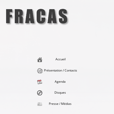
Aller
au
contenu
Fracas
la singularité et l'hédonisme perpétuels
Accueil
Présentation / Contacts
Agenda
Disques
Presse / Médias