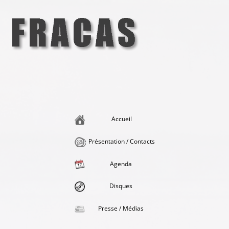
Aller
au
contenu
Fracas
la singularité et l'hédonisme perpétuels
Accueil
Présentation / Contacts
Agenda
Disques
Presse / Médias