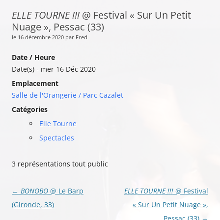
ELLE TOURNE !!!
@ Festival « Sur Un Petit
Nuage », Pessac (33)
le 16 décembre 2020 par Fred
Date / Heure
Date(s) - mer 16 Déc 2020
Emplacement
Salle de l'Orangerie / Parc Cazalet
Catégories
Elle Tourne
Spectacles
3 représentations tout public
Navigation
←
BONOBO
@ Le Barp
ELLE TOURNE !!!
@ Festival
des
(Gironde, 33)
« Sur Un Petit Nuage »,
articles
Pessac (33)
→