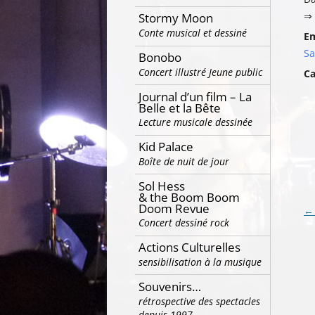
⇒ 
Stormy Moon
Conte musical et dessiné
E
Sa
Bonobo
Concert illustré Jeune public
Ca
Journal d’un film – La
Belle et la Bête
Lecture musicale dessinée
Kid Palace
Boîte de nuit de jour
Sol Hess
& the Boom Boom
Doom Revue
Na
←
Concert dessiné rock
de
Actions Culturelles
ar
sensibilisation à la musique
Souvenirs…
rétrospective des spectacles
depuis 1997…