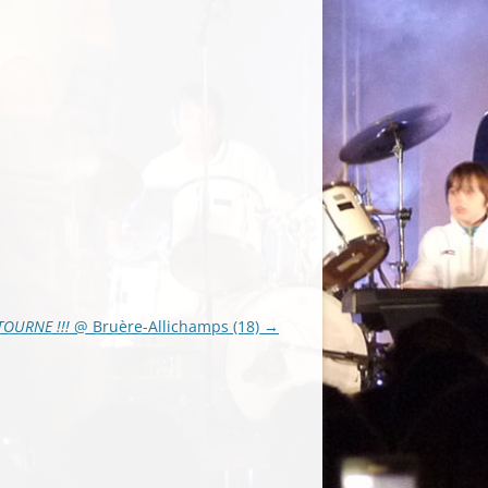
TOURNE !!!
@ Bruère-Allichamps (18)
→