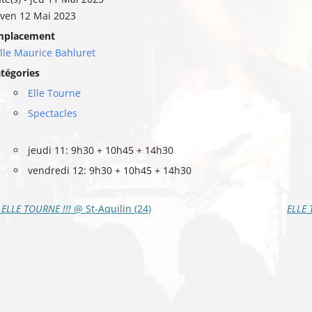
ven 12 Mai 2023
mplacement
lle Maurice Bahluret
tégories
Elle Tourne
Spectacles
jeudi 11:
9h30 + 10h45 + 14h30
vendredi 12: 9h30 + 10h45 + 14h30
vigation
ELLE TOURNE !!!
@ St-Aquilin (24)
ELLE 
s
ticles