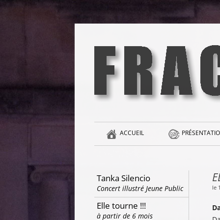
Aller
au
contenu
la singularité et l'hédonisme perpétuels
Fracas
ACCUEIL
PRÉSENTATIO
E
Tanka Silencio
le 
Concert illustré Jeune Public
Elle tourne !!!
Da
à partir de 6 mois
Da