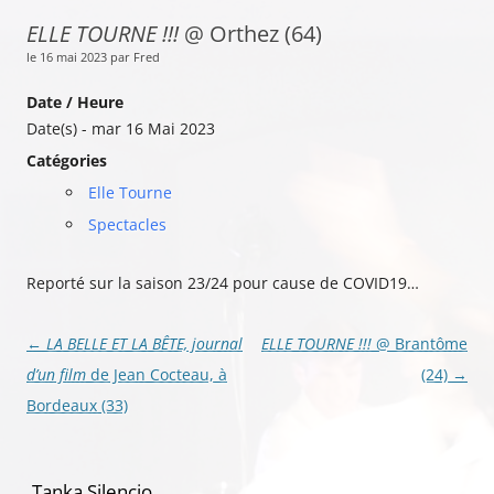
ELLE TOURNE !!!
@ Orthez (64)
le 16 mai 2023 par Fred
Date / Heure
Date(s) - mar 16 Mai 2023
Catégories
Elle Tourne
Spectacles
Reporté sur la saison 23/24 pour cause de COVID19…
Navigation
←
LA BELLE ET LA BÊTE, journal
ELLE TOURNE !!!
@ Brantôme
des
d’un film
de Jean Cocteau, à
(24)
→
articles
Bordeaux (33)
Tanka Silencio