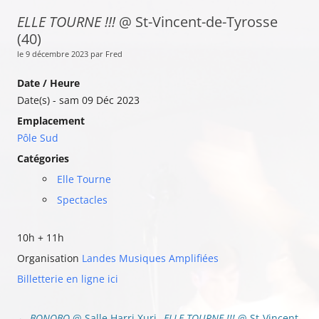
ELLE TOURNE !!!
@ St-Vincent-de-Tyrosse
(40)
le 9 décembre 2023 par Fred
Date / Heure
Date(s) - sam 09 Déc 2023
Emplacement
Pôle Sud
Catégories
Elle Tourne
Spectacles
10h + 11h
Organisation
Landes Musiques Amplifiées
Billetterie en ligne ici
Navigation
←
BONOBO
@ Salle Harri Xuri
ELLE TOURNE !!!
@ St-Vincent-