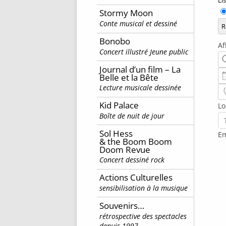
Ty
Stormy Moon
Conte musical et dessiné
d’
R
de
Bonobo
Af
ré
Concert illustré Jeune public
Re
de
Journal d’un film – La
la
Da
Belle et la Bête
re
Lecture musicale dessinée
Pr
de
Kid Palace
Lo
...
Boîte de nuit de jour
Pa
Sol Hess
Em
& the Boom Boom
Doom Revue
Concert dessiné rock
Actions Culturelles
sensibilisation à la musique
Souvenirs…
rétrospective des spectacles
depuis 1997…