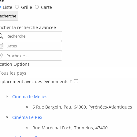
pe
Liste
Grille
Carte
affichage
echerche
s
ficher la recherche avancée
sultats
cherche
tes
cherche
oche
cation Options
ys
placement avec des évènements ?
Cinéma le Méliès
6 Rue Bargoin, Pau, 64000, Pyrénées-Atlantiques
Cinéma Le Rex
Rue Maréchal Foch, Tonneins, 47400