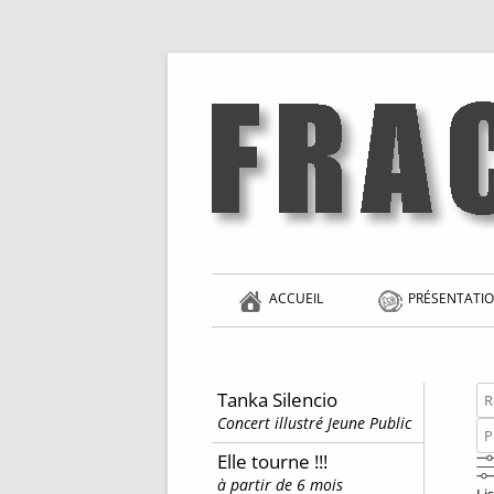
Aller
au
contenu
la singularité et l'hédonisme perpétuels
Fracas
ACCUEIL
PRÉSENTATIO
Re
Tanka Silencio
Concert illustré Jeune Public
Pr
de
Elle tourne !!!
...
à partir de 6 mois
Li