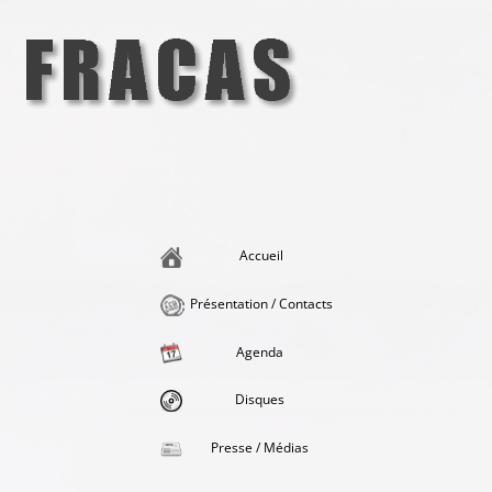
Aller
au
contenu
Fracas
la singularité et l'hédonisme perpétuels
Accueil
Présentation / Contacts
Agenda
Disques
Presse / Médias