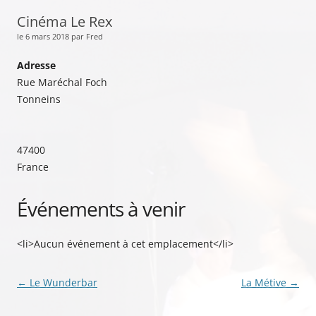
Cinéma Le Rex
le 6 mars 2018 par Fred
Adresse
Rue Maréchal Foch
Tonneins
47400
France
Événements à venir
<li>Aucun événement à cet emplacement</li>
Navigation
←
Le Wunderbar
La Métive
→
des