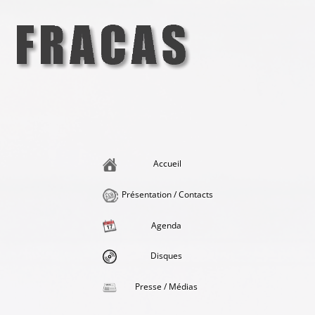
Aller
au
contenu
Fracas
la singularité et l'hédonisme perpétuels
Accueil
Présentation / Contacts
Agenda
Disques
Presse / Médias