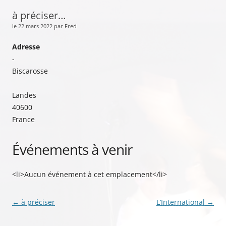
à préciser…
le 22 mars 2022 par Fred
Adresse
-
Biscarosse
Landes
40600
France
Événements à venir
<li>Aucun événement à cet emplacement</li>
Navigation
←
à préciser
L’International
→
des