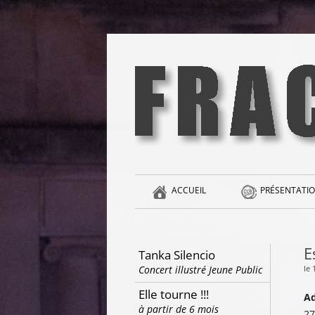
Aller
au
contenu
la singularité et l'hédonisme perpétuels
Fracas
ACCUEIL
PRÉSENTATIO
E
Tanka Silencio
le 
Concert illustré Jeune Public
Elle tourne !!!
Ad
à partir de 6 mois
27