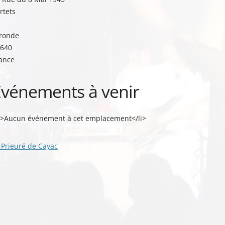
rtets
ronde
640
ance
Événements à venir
i>Aucun événement à cet emplacement</li>
vigation
Prieuré de Cayac
s
ticles