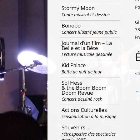
Po
Stormy Moon
Conte musical et dessiné
Gi
Bonobo
33
Concert illustré Jeune public
Fr
Journal d’un film – La
Belle et la Bête
Lecture musicale dessinée
Kid Palace
Boîte de nuit de jour
<l
Sol Hess
& the Boom Boom
Na
←
Doom Revue
Concert dessiné rock
de
ar
Actions Culturelles
sensibilisation à la musique
Souvenirs…
rétrospective des spectacles
depuis 1997…