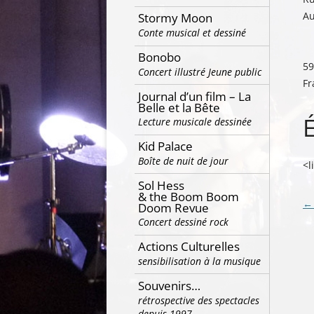
Au
Stormy Moon
Conte musical et dessiné
Bonobo
59
Concert illustré Jeune public
Fr
Journal d’un film – La
Belle et la Bête
Lecture musicale dessinée
Kid Palace
Boîte de nuit de jour
<l
Sol Hess
& the Boom Boom
Na
←
Doom Revue
Concert dessiné rock
de
ar
Actions Culturelles
sensibilisation à la musique
Souvenirs…
rétrospective des spectacles
depuis 1997…