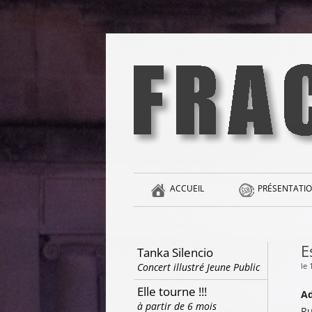
Aller
au
contenu
la singularité et l'hédonisme perpétuels
Fracas
ACCUEIL
PRÉSENTATIO
E
Tanka Silencio
le
Concert illustré Jeune Public
Elle tourne !!!
Ad
à partir de 6 mois
Ru