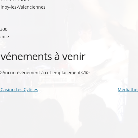
lnoy-lez-Valenciennes
300
ance
Événements à venir
i>Aucun événement à cet emplacement</li>
vigation
Casino Les Cytises
Médiathèq
s
ticles