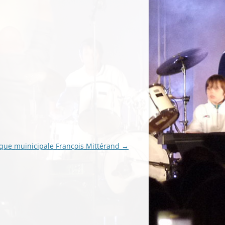
ue muinicipale François Mittérand
→