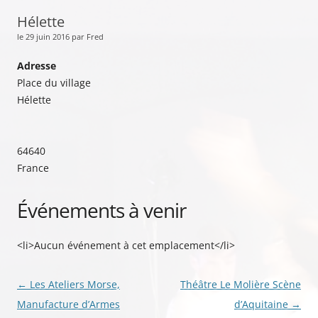
Hélette
le 29 juin 2016 par Fred
Adresse
Place du village
Hélette
64640
France
Événements à venir
<li>Aucun événement à cet emplacement</li>
Navigation
←
Les Ateliers Morse,
Théâtre Le Molière Scène
des
Manufacture d’Armes
d’Aquitaine
→