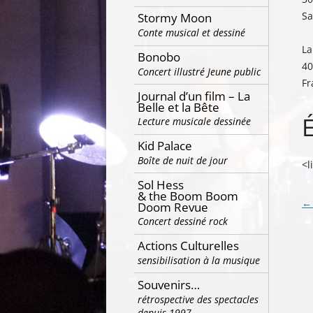
Sa
Stormy Moon
Conte musical et dessiné
La
Bonobo
40
Concert illustré Jeune public
Fr
Journal d’un film – La
Belle et la Bête
Lecture musicale dessinée
Kid Palace
Boîte de nuit de jour
<l
Sol Hess
& the Boom Boom
Na
←
Doom Revue
Concert dessiné rock
de
ar
Actions Culturelles
sensibilisation à la musique
Souvenirs…
rétrospective des spectacles
depuis 1997…