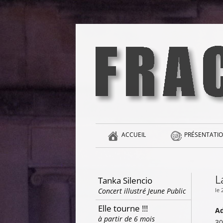
Aller
au
contenu
la singularité et l'hédonisme perpétuels
Fracas
ACCUEIL
PRÉSENTATIO
L
Tanka Silencio
le 
Concert illustré Jeune Public
Elle tourne !!!
Ad
à partir de 6 mois
30