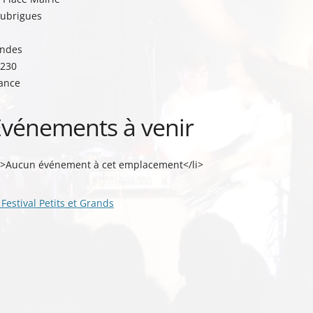
ubrigues
ndes
230
ance
Événements à venir
i>Aucun événement à cet emplacement</li>
vigation
Festival Petits et Grands
s
ticles