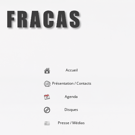
Aller
au
contenu
Fracas
la singularité et l'hédonisme perpétuels
Accueil
Présentation / Contacts
Agenda
Disques
Presse / Médias