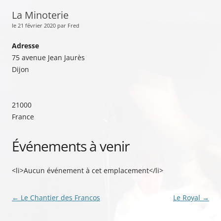
La Minoterie
le 21 février 2020 par Fred
Adresse
75 avenue Jean Jaurès
Dijon
21000
France
Événements à venir
<li>Aucun événement à cet emplacement</li>
Navigation
←
Le Chantier des Francos
Le Royal
→
des