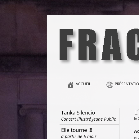
Aller
au
contenu
la singularité et l'hédonisme perpétuels
Fracas
ACCUEIL
PRÉSENTATIO
L
Tanka Silencio
le
Concert illustré Jeune Public
Elle tourne !!!
Ad
à partir de 6 mois
Pa