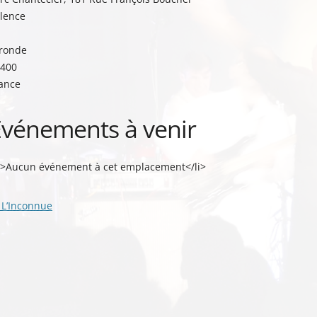
lence
ronde
400
ance
Événements à venir
i>Aucun événement à cet emplacement</li>
vigation
L’Inconnue
s
ticles