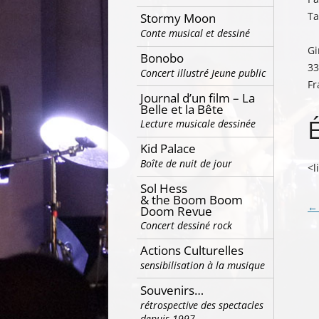
Ta
Stormy Moon
Conte musical et dessiné
Gi
Bonobo
33
Concert illustré Jeune public
Fr
Journal d’un film – La
Belle et la Bête
Lecture musicale dessinée
Kid Palace
Boîte de nuit de jour
<l
Sol Hess
& the Boom Boom
Na
←
Doom Revue
Concert dessiné rock
de
ar
Actions Culturelles
sensibilisation à la musique
Souvenirs…
rétrospective des spectacles
depuis 1997…