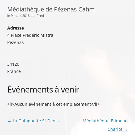
Médiathèque de Pézenas Cahm
le 9 mars 2016 par Fred
Adresse
4 Place Frédéric Mistra
Pézenas
34120
France
Événements à venir
<li>Aucun événement à cet emplacement</li>
Navigation
←
La Guinguette St Denis
Médiathèque Edmond
des
Charlot
→