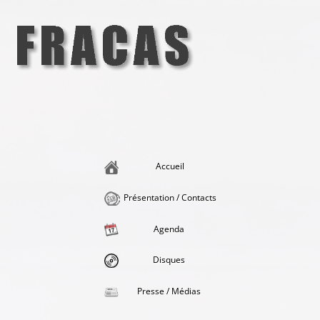
Aller
au
contenu
Fracas
la singularité et l'hédonisme perpétuels
Accueil
Présentation / Contacts
Agenda
Disques
Presse / Médias