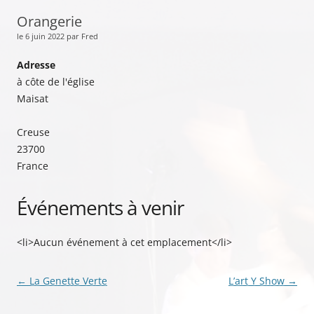
Orangerie
le 6 juin 2022 par Fred
Adresse
à côte de l'église
Maisat
Creuse
23700
France
Événements à venir
<li>Aucun événement à cet emplacement</li>
Navigation
←
La Genette Verte
L’art Y Show
→
des