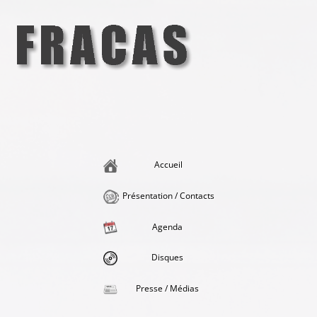
Aller
au
contenu
Fracas
la singularité et l'hédonisme perpétuels
Accueil
Présentation / Contacts
Agenda
Disques
Presse / Médias