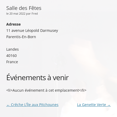
Salle des Fêtes
le 20 mai 2022 par Fred
Adresse
11 avenue Léopold Darmusey
Parentis-En-Born
Landes
40160
France
Événements à venir
<li>Aucun événement à cet emplacement</li>
Navigation
←
Crêche L’Île aux Pitchounes
La Genette Verte
→
des