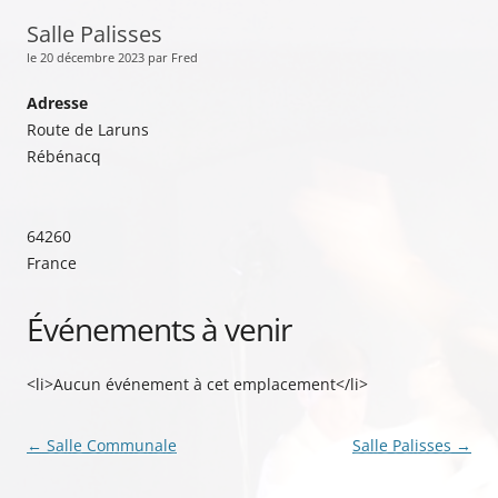
Salle Palisses
le 20 décembre 2023 par Fred
Adresse
Route de Laruns
Rébénacq
64260
France
Événements à venir
<li>Aucun événement à cet emplacement</li>
Navigation
←
Salle Communale
Salle Palisses
→
des