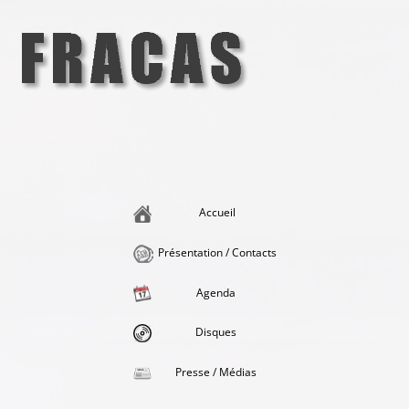
Aller
au
contenu
Fracas
la singularité et l'hédonisme perpétuels
Accueil
Présentation / Contacts
Agenda
Disques
Presse / Médias