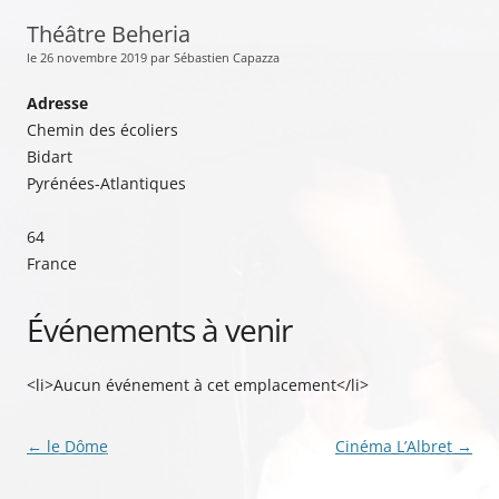
Théâtre Beheria
le 26 novembre 2019 par Sébastien Capazza
Adresse
Chemin des écoliers
Bidart
Pyrénées-Atlantiques
64
France
Événements à venir
<li>Aucun événement à cet emplacement</li>
Navigation
←
le Dôme
Cinéma L’Albret
→
des