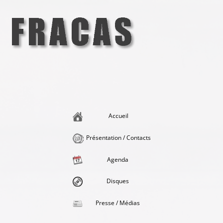
Aller
au
contenu
Fracas
la singularité et l'hédonisme perpétuels
Accueil
Présentation / Contacts
Agenda
Disques
Presse / Médias