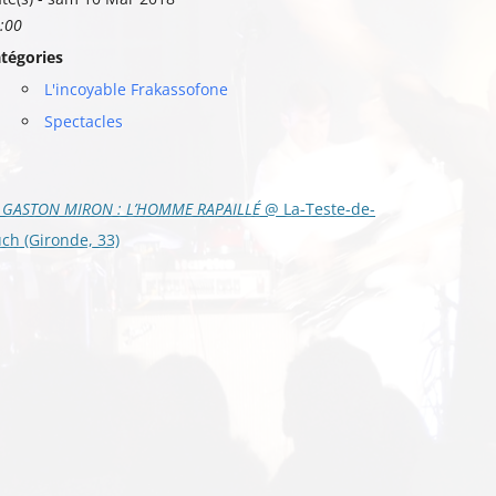
:00
tégories
L'incoyable Frakassofone
Spectacles
vigation
GASTON MIRON : L’HOMME RAPAILLÉ
@ La-Teste-de-
s
ch (Gironde, 33)
ticles