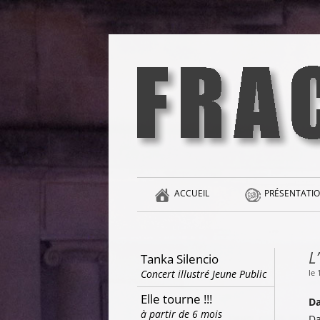
Aller
au
contenu
la singularité et l'hédonisme perpétuels
Fracas
ACCUEIL
PRÉSENTATIO
L
Tanka Silencio
le 
Concert illustré Jeune Public
Elle tourne !!!
Da
à partir de 6 mois
Da