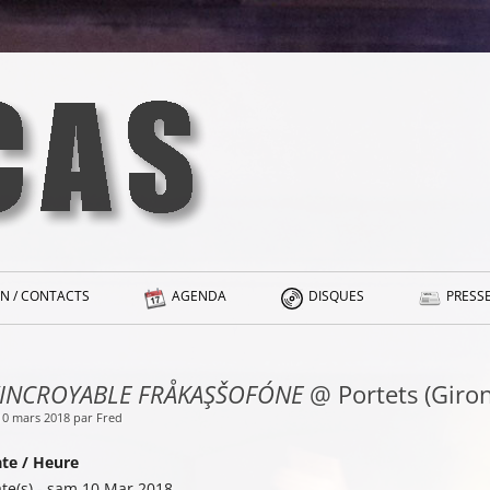
N / CONTACTS
AGENDA
DISQUES
PRESSE
’INCROYABLE FRÅKAŞŠOFÓNE
@ Portets (Giron
10 mars 2018 par Fred
te / Heure
te(s) - sam 10 Mar 2018