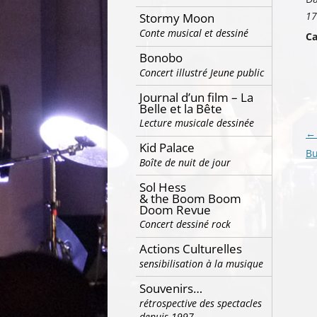
17
Stormy Moon
Conte musical et dessiné
Ca
Bonobo
Concert illustré Jeune public
Journal d’un film – La
Belle et la Bête
Lecture musicale dessinée
Na
←
Kid Palace
de
Bu
Boîte de nuit de jour
ar
Sol Hess
& the Boom Boom
Doom Revue
Concert dessiné rock
Actions Culturelles
sensibilisation à la musique
Souvenirs…
rétrospective des spectacles
depuis 1997…