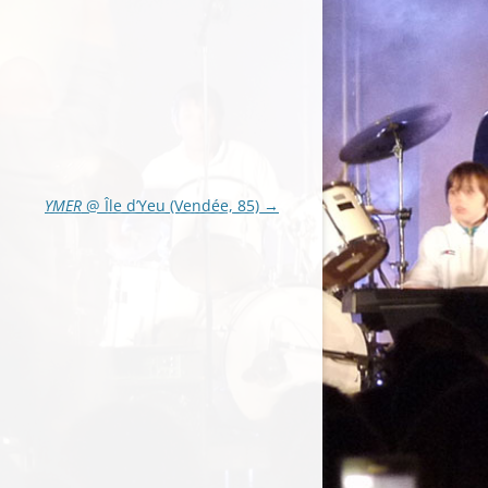
YMER
@ Île d’Yeu (Vendée, 85)
→