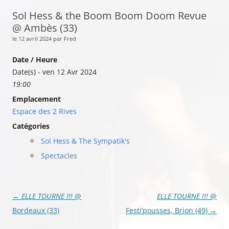
Sol Hess & the Boom Boom Doom Revue
@ Ambès (33)
le 12 avril 2024 par Fred
Date / Heure
Date(s) - ven 12 Avr 2024
19:00
Emplacement
Espace des 2 Rives
Catégories
Sol Hess & The Sympatik's
Spectacles
Navigation
←
ELLE TOURNE !!!
@
ELLE TOURNE !!!
@
des
Bordeaux (33)
Festi’pousses, Brion (49)
→
articles