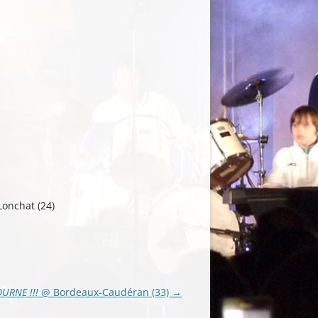
onchat (24)
OURNE !!!
@ Bordeaux-Caudéran (33)
→