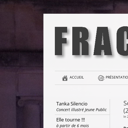
Aller
au
contenu
la singularité et l'hédonisme perpétuels
Fracas
ACCUEIL
PRÉSENTATIO
S
Tanka Silencio
(
Concert illustré Jeune Public
le
Elle tourne !!!
à partir de 6 mois