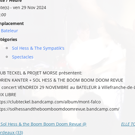
te / Heure
te(s) - ven 29 Nov 2024
:00
mplacement
 Bateleur
tégories
Sol Hess & The Sympatik's
Spectacles
UB TECKEL & PROJET MORSE présentent:
DRIEN KANTER + SOL HESS & THE BOOM BOOM DOOM REVUE
 concert VENDREDI 29 NOVEMBRE au BATELEUR à Villefranche-de-L
IX LIBRE
tps://clubteckel.bandcamp.com/album/mont-falco
tps://solhessandtheboomboomdoomrevue.bandcamp.com/
vigation
Sol Hess & the Boom Boom Doom Revue @
ELLE T
s
rdeaux (33)