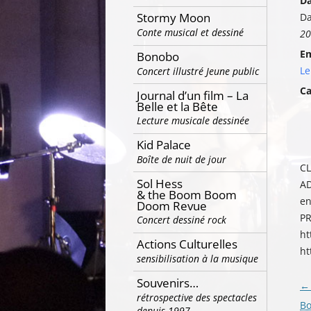
Da
Stormy Moon
Da
Conte musical et dessiné
20
E
Bonobo
Le
Concert illustré Jeune public
Ca
Journal d’un film – La
Belle et la Bête
Lecture musicale dessinée
Kid Palace
Boîte de nuit de jour
CL
Sol Hess
A
& the Boom Boom
en
Doom Revue
PR
Concert dessiné rock
ht
Actions Culturelles
ht
sensibilisation à la musique
Souvenirs…
Na
←
rétrospective des spectacles
de
Bo
depuis 1997…