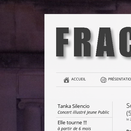
Aller
au
contenu
la singularité et l'hédonisme perpétuels
Fracas
ACCUEIL
PRÉSENTATIO
S
Tanka Silencio
(
Concert illustré Jeune Public
le 
Elle tourne !!!
à partir de 6 mois