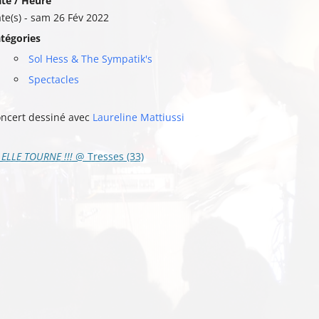
te / Heure
te(s) - sam 26 Fév 2022
tégories
Sol Hess & The Sympatik's
Spectacles
ncert dessiné avec
Laureline Mattiussi
vigation
ELLE TOURNE !!!
@ Tresses (33)
s
ticles