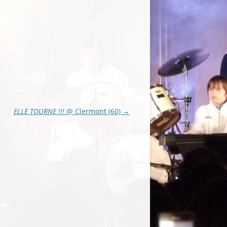
ELLE TOURNE !!!
@ Clermont (60)
→