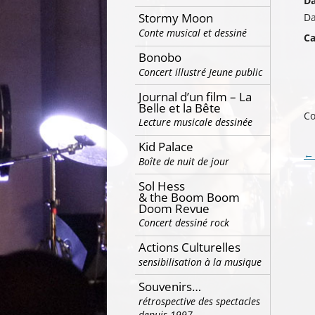
Da
Stormy Moon
Da
Conte musical et dessiné
Ca
Bonobo
Concert illustré Jeune public
Journal d’un film – La
Belle et la Bête
Co
Lecture musicale dessinée
Kid Palace
Na
←
Boîte de nuit de jour
de
Sol Hess
ar
& the Boom Boom
Doom Revue
Concert dessiné rock
Actions Culturelles
sensibilisation à la musique
Souvenirs…
rétrospective des spectacles
depuis 1997…