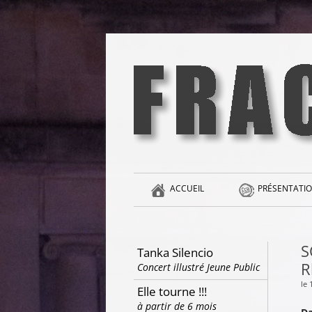
Aller
au
contenu
la singularité et l'hédonisme perpétuels
Fracas
ACCUEIL
PRÉSENTATIO
S
Tanka Silencio
R
Concert illustré Jeune Public
le 
Elle tourne !!!
à partir de 6 mois