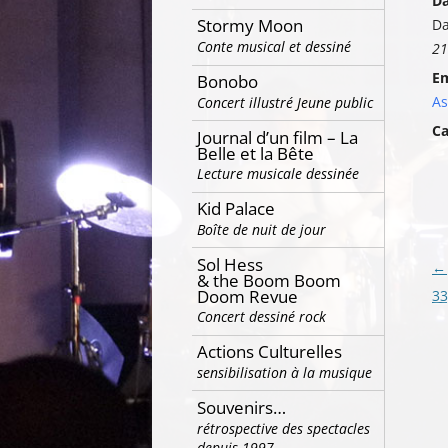
Da
Stormy Moon
Da
Conte musical et dessiné
21
E
Bonobo
As
Concert illustré Jeune public
Ca
Journal d’un film – La
Belle et la Bête
Lecture musicale dessinée
Kid Palace
Boîte de nuit de jour
Sol Hess
Na
←
& the Boom Boom
Doom Revue
de
33
Concert dessiné rock
ar
Actions Culturelles
sensibilisation à la musique
Souvenirs…
rétrospective des spectacles
depuis 1997…