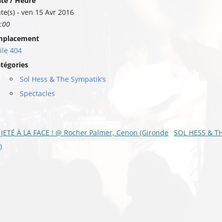
te / Heure
te(s) - ven 15 Avr 2016
:00
mplacement
ile 404
tégories
Sol Hess & The Sympatik's
Spectacles
vigation
JETÉ À LA FACE ! @ Rocher Palmer, Cenon (Gironde
SOL HESS & TH
s
)
ticles