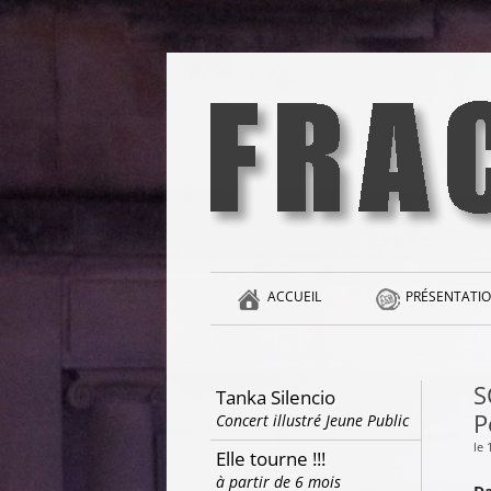
Aller
au
contenu
la singularité et l'hédonisme perpétuels
Fracas
ACCUEIL
PRÉSENTATIO
S
Tanka Silencio
P
Concert illustré Jeune Public
le 
Elle tourne !!!
à partir de 6 mois