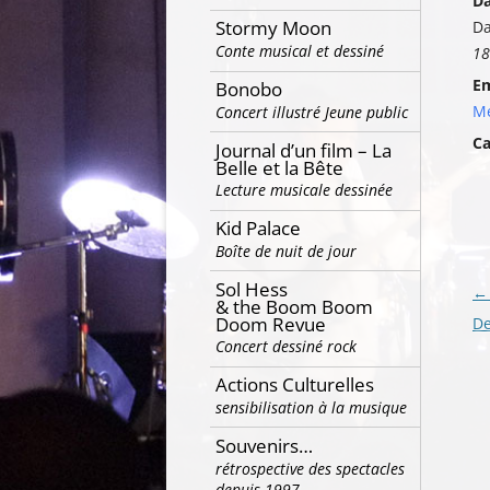
Da
Stormy Moon
Da
Conte musical et dessiné
18
E
Bonobo
Mé
Concert illustré Jeune public
Ca
Journal d’un film – La
Belle et la Bête
Lecture musicale dessinée
Kid Palace
Boîte de nuit de jour
Sol Hess
Na
←
& the Boom Boom
Doom Revue
de
De
Concert dessiné rock
ar
Actions Culturelles
sensibilisation à la musique
Souvenirs…
rétrospective des spectacles
depuis 1997…