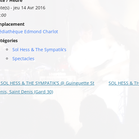
te / Heure
te(s) - jeu 14 Avr 2016
:00
mplacement
diathèque Edmond Charlot
tégories
Sol Hess & The Sympatik's
Spectacles
vigation
SOL HESS & THE SYMPATIK’S @ Guinguette St
SOL HESS & TH
s
nis, Saint Denis (Gard 30)
ticles