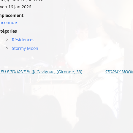
ven 16 Jan 2026
mplacement
Inconnue
tégories
Résidences
Stormy Moon
vigation
ELLE TOURNE !!!
@ Cavignac, (Gironde, 33)
STORMY MOO
s
ticles