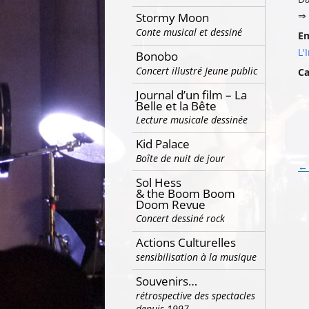
⇒ 
Stormy Moon
Conte musical et dessiné
E
L'
Bonobo
Concert illustré Jeune public
Ca
Journal d’un film – La
Belle et la Bête
Lecture musicale dessinée
Kid Palace
Boîte de nuit de jour
Na
←
Sol Hess
de
& the Boom Boom
Doom Revue
ar
Concert dessiné rock
Actions Culturelles
sensibilisation à la musique
Souvenirs…
rétrospective des spectacles
depuis 1997…