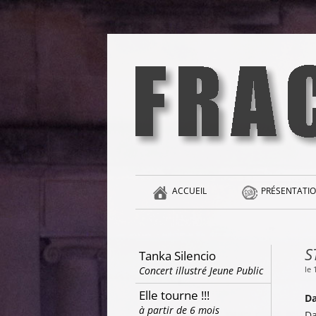
Aller
au
contenu
la singularité et l'hédonisme perpétuels
Fracas
ACCUEIL
PRÉSENTATIO
S
Tanka Silencio
le 
Concert illustré Jeune Public
Elle tourne !!!
Da
à partir de 6 mois
Da