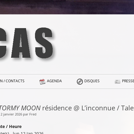
N / CONTACTS
AGENDA
DISQUES
PRESSE
TORMY MOON
résidence @ L’inconnue / Tale
12 janvier 2026 par Fred
te / Heure
te(s) - lun 12 Jan 2026