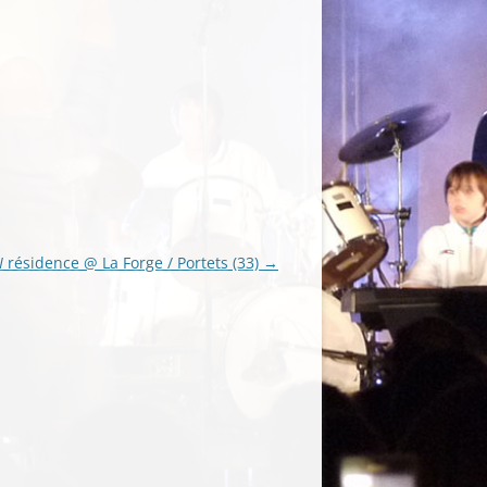
N
résidence @ La Forge / Portets (33)
→