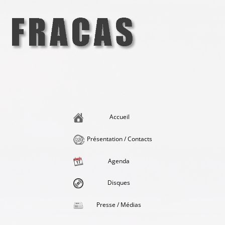
Aller
au
contenu
Fracas
la singularité et l'hédonisme perpétuels
Accueil
Présentation / Contacts
Agenda
Disques
Presse / Médias