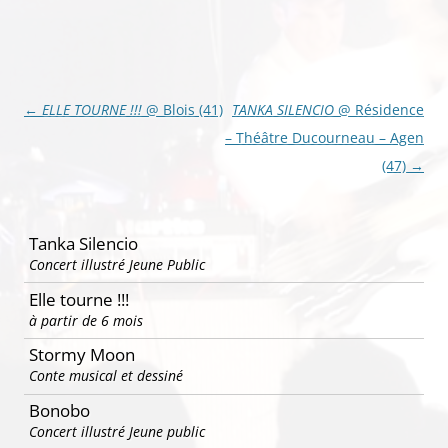
Navigation
←
ELLE TOURNE !!!
@ Blois (41)
TANKA SILENCIO
@ Résidence
des
– Théâtre Ducourneau – Agen
articles
(47)
→
Tanka Silencio
Concert illustré Jeune Public
Elle tourne !!!
à partir de 6 mois
Stormy Moon
Conte musical et dessiné
Bonobo
Concert illustré Jeune public