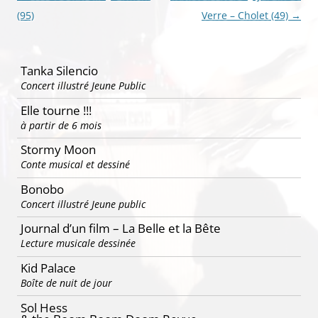
des
(95)
Verre – Cholet (49)
→
articles
Tanka Silencio
Concert illustré Jeune Public
Elle tourne !!!
à partir de 6 mois
Stormy Moon
Conte musical et dessiné
Bonobo
Concert illustré Jeune public
Journal d’un film – La Belle et la Bête
Lecture musicale dessinée
Kid Palace
Boîte de nuit de jour
Sol Hess