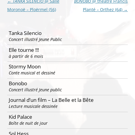
Navigation
←
TANKA SILENCIO
@ Salle
BONOBO
@ théâtre Francis
des
Moronoë – Ploërmel (56)
Planté – Orthez (64)
→
articles
Tanka Silencio
Concert illustré Jeune Public
Elle tourne !!!
à partir de 6 mois
Stormy Moon
Conte musical et dessiné
Bonobo
Concert illustré Jeune public
Journal d’un film – La Belle et la Bête
Lecture musicale dessinée
Kid Palace
Boîte de nuit de jour
Sol Hess