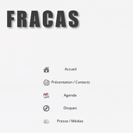
Aller
au
contenu
Fracas
la singularité et l'hédonisme perpétuels
Accueil
Présentation / Contacts
Agenda
Disques
Presse / Médias