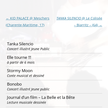
Navigation
←
KID PALACE @ Meschers
TANKA SILENCIO
@ Le Colisée
des
(Charente-Maritime, 17)
– Biarritz – (64)
→
articles
Tanka Silencio
Concert illustré Jeune Public
Elle tourne !!!
à partir de 6 mois
Stormy Moon
Conte musical et dessiné
Bonobo
Concert illustré Jeune public
Journal d’un film – La Belle et la Bête
Lecture musicale dessinée