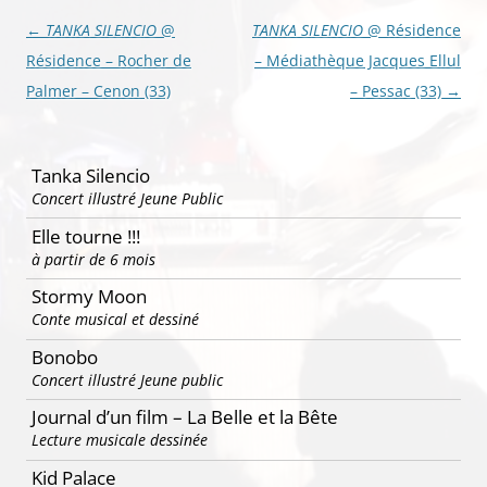
Navigation
←
TANKA SILENCIO
@
TANKA SILENCIO
@ Résidence
des
Résidence – Rocher de
– Médiathèque Jacques Ellul
articles
Palmer – Cenon (33)
– Pessac (33)
→
Tanka Silencio
Concert illustré Jeune Public
Elle tourne !!!
à partir de 6 mois
Stormy Moon
Conte musical et dessiné
Bonobo
Concert illustré Jeune public
Journal d’un film – La Belle et la Bête
Lecture musicale dessinée
Kid Palace