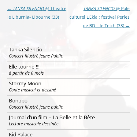
Navigation
←
TANKA SILENCIO
@ Théâtre
TANKA SILENCIO
@ Pôle
des
le Liburnia- Libourne (33)
culturel L’Ekla : festival Perles
articles
de BD – le Teich (33)
→
Tanka Silencio
Concert illustré Jeune Public
Elle tourne !!!
à partir de 6 mois
Stormy Moon
Conte musical et dessiné
Bonobo
Concert illustré Jeune public
Journal d’un film – La Belle et la Bête
Lecture musicale dessinée
Kid Palace