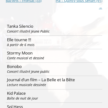
des
Baz’Arts – Fronsac (33)
Pia – Quincy sous Sénart (91)
articles
→
Tanka Silencio
Concert illustré Jeune Public
Elle tourne !!!
à partir de 6 mois
Stormy Moon
Conte musical et dessiné
Bonobo
Concert illustré Jeune public
Journal d’un film – La Belle et la Bête
Lecture musicale dessinée
Kid Palace
Boîte de nuit de jour
Sol Hess