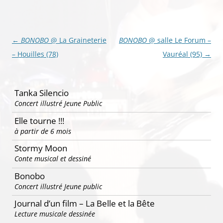
Navigation
←
BONOBO
@ La Graineterie
BONOBO
@ salle Le Forum –
des
– Houilles (78)
Vauréal (95)
→
articles
Tanka Silencio
Concert illustré Jeune Public
Elle tourne !!!
à partir de 6 mois
Stormy Moon
Conte musical et dessiné
Bonobo
Concert illustré Jeune public
Journal d’un film – La Belle et la Bête
Lecture musicale dessinée