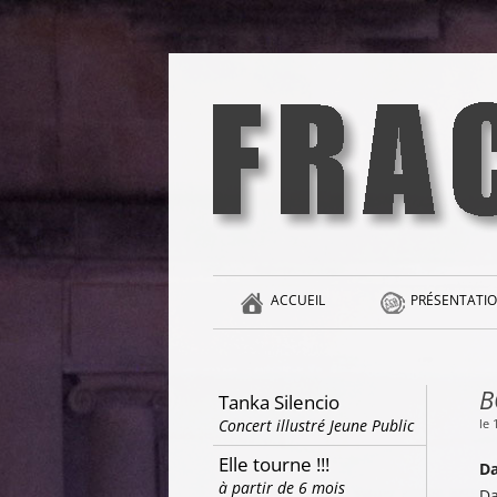
Aller
au
contenu
la singularité et l'hédonisme perpétuels
Fracas
ACCUEIL
PRÉSENTATIO
B
Tanka Silencio
le
Concert illustré Jeune Public
Elle tourne !!!
Da
à partir de 6 mois
Da