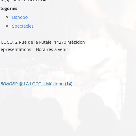
tégories
Bonobo
Spectacles
 LOCO, 2 Rue de la Futaie, 14270 Mézidon
représentations – Horaires à venir
vigation
BONOBO
@ LA LOCO – Mézidon (14)
s
ticles