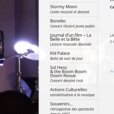
Stormy Moon
Ca
Conte musical et dessiné
Bonobo
Concert illustré Jeune public
Journal d’un film – La
LA
Belle et la Bête
2 
Lecture musicale dessinée
Kid Palace
Boîte de nuit de jour
Sol Hess
Na
←
& the Boom Boom
Doom Revue
de
Concert dessiné rock
ar
Actions Culturelles
sensibilisation à la musique
Souvenirs…
rétrospective des spectacles
depuis 1997…