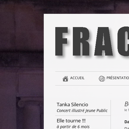
Aller
au
contenu
la singularité et l'hédonisme perpétuels
Fracas
ACCUEIL
PRÉSENTATIO
B
Tanka Silencio
le
Concert illustré Jeune Public
Elle tourne !!!
Da
à partir de 6 mois
Da