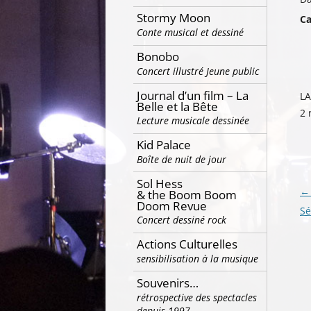
Stormy Moon
Ca
Conte musical et dessiné
Bonobo
Concert illustré Jeune public
Journal d’un film – La
LA
Belle et la Bête
2 
Lecture musicale dessinée
Kid Palace
Boîte de nuit de jour
Sol Hess
Na
←
& the Boom Boom
Doom Revue
de
Sé
Concert dessiné rock
ar
Actions Culturelles
sensibilisation à la musique
Souvenirs…
rétrospective des spectacles
depuis 1997…