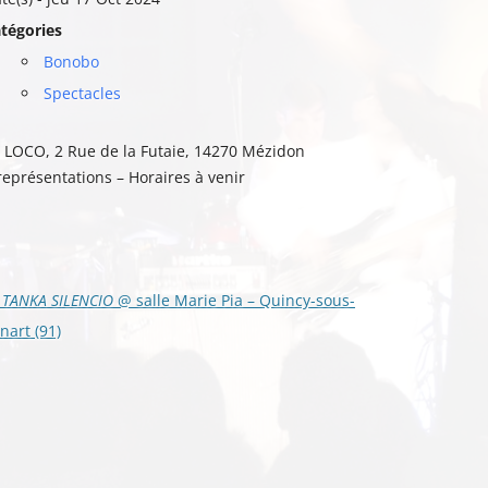
tégories
Bonobo
Spectacles
 LOCO, 2 Rue de la Futaie, 14270 Mézidon
représentations – Horaires à venir
vigation
TANKA SILENCIO
@ salle Marie Pia – Quincy-sous-
s
nart (91)
ticles