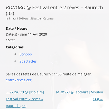
BONOBO
@ Festival entre 2 rêves – Baurech
(33)
le 11 avril 2020 par Sébastien Capazza
Date / Heure
Date(s) - sam 11 Avr 2020
16:00
Catégories
Bonobo
Spectacles
Salles des fêtes de Baurech : 1400 route de malagar.
entre2reves.org
Navigation
←
BONOBO
@ [scolaire]
BONOBO
@ [scolaire] Moulon
des
Festival entre 2 rêves –
(33)
→
articles
Baurech (33)