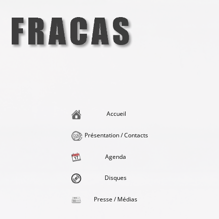
Aller
au
contenu
Fracas
la singularité et l'hédonisme perpétuels
Accueil
Présentation / Contacts
Agenda
Disques
Presse / Médias